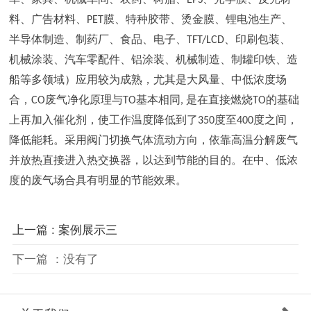
料、广告材料
、
PE
T
膜、特种胶带、烫金膜、锂电池生产、
半导体制造、制药厂、食品、电子
、
TFT/LC
D
、印刷包装、
机械涂装、汽车零配件、铝涂装、机械制造、制罐印铁、造
船等多领域）应用较为成熟，尤其是大风量、中低浓度场
合
，
C
O
废气净化原理
与
T
O
基本相
同
,
是在
直接
燃
烧
T
O
的基础
上再加入催化剂，使工作温度降低到
了
35
0
度至
40
0
度之间，
降低能耗。采用阀门切换气体流动方向，依靠
高温分解废气
并
放热直接进
入
热交换
器
，以达到节能的目的。在中、低浓
度的废气场合具有明显的节能效果
。
上一篇 : 案例展示三
下一篇 ：没有了