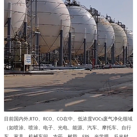
目前国内
外
,RT
O
、
RCO
、
C
O
在中、低浓
度
VOC
s
废气净化领域
（如喷涂、喷涂、电子、光电、能源、汽车、摩托车、自行
车、家具、机械车间、农药、树脂
、
EP
S
、光学膜、反光材