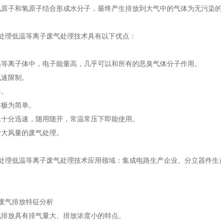
原子和氢原子结合形成水分子，最终产生排放到大气中的气体为无污染的二氧
气处理低温等离子废气处理技术具有以下优点：
温等离子体中，电子能量高，几乎可以和所有的恶臭气体分子作用。
气速限制。
料。
作极为简单。
止十分迅速，随用随开，常温常压下即能使用。
于大风量的废气处理。
气处理低温等离子废气处理技术应用领域：集成电路生产企业、分立器件生
废气排放特征分析
气排放具有排气量大、排放浓度小的特点。